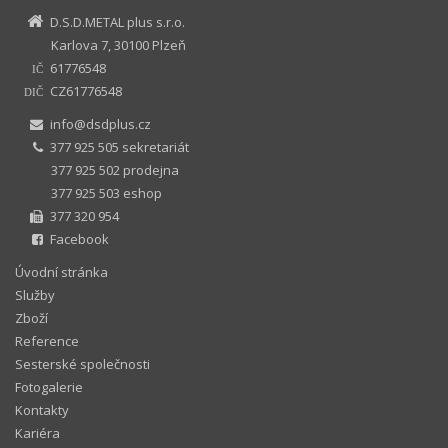
D.S.D.METAL plus s.r.o.
Karlova 7, 30100 Plzeň
61776548
IČ
CZ61776548
DIČ
info@dsdplus.cz
377 925 505 sekretariát
377 925 502 prodejna
377 925 503 eshop
377 320 954
Facebook
Úvodní stránka
Služby
Zboží
Reference
Sesterské společnosti
Fotogalerie
Kontakty
Kariéra