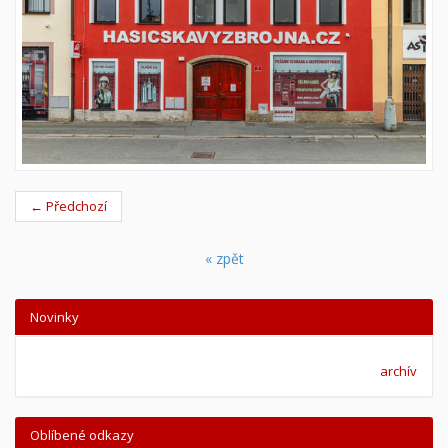
← Předchozí
« zpět
Novinky
archív
Oblíbené odkazy