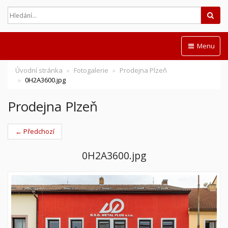
Hled
Menu
Úvodní stránka
Fotogalerie
Prodejna Plzeň
0H2A3600.jpg
Prodejna Plzeň
← Předchozí
0H2A3600.jpg