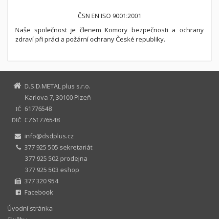
ČSN EN ISO 9001:2001
Naše společnost je členem Komory bezpečnosti a ochrany
zdraví při práci a požární ochrany České republiky.
D.S.D.METAL plus s.r.o.
Karlova 7, 30100 Plzeň
61776548
IČ
CZ61776548
DIČ
info@dsdplus.cz
377 925 505 sekretariát
377 925 502 prodejna
377 925 503 eshop
377 320 954
Facebook
Úvodní stránka