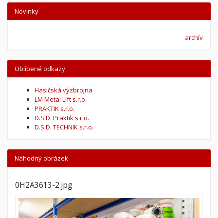
Novinky
archív
Oblíbené odkazy
Hasičská výzbrojna
LM Metal Lift s.r.o.
PRAKTIK s.r.o.
D.S.D. Praktik s.r.o.
D.S.D. TECHNIK s.r.o.
Náhodný obrázek
0H2A3613-2.jpg