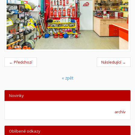
← Předchozí
Následující →
« zpět
Novinky
archív
Oblíbené odkazy