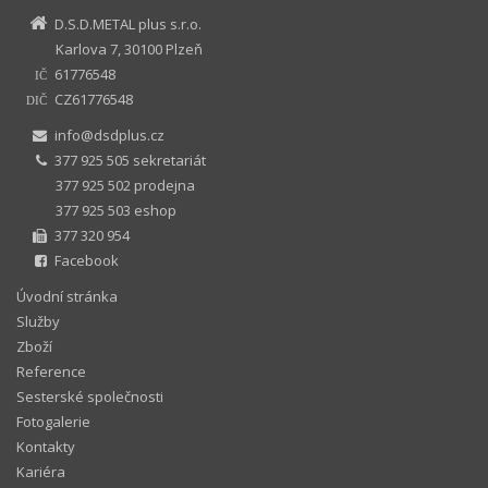
D.S.D.METAL plus s.r.o.
Karlova 7, 30100 Plzeň
61776548
IČ
CZ61776548
DIČ
info@dsdplus.cz
377 925 505 sekretariát
377 925 502 prodejna
377 925 503 eshop
377 320 954
Facebook
Úvodní stránka
Služby
Zboží
Reference
Sesterské společnosti
Fotogalerie
Kontakty
Kariéra