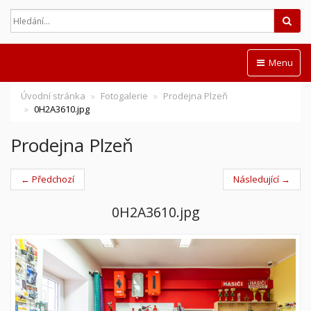
Hled
Menu
Úvodní stránka
Fotogalerie
Prodejna Plzeň
0H2A3610.jpg
Prodejna Plzeň
← Předchozí
Následující →
0H2A3610.jpg